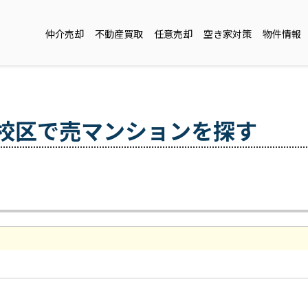
仲介売却
不動産買取
任意売却
空き家対策
物件情報
校区で売マンションを探す
。