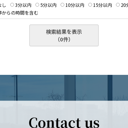
なし
3分以内
5分以内
10分以内
15分以内
2
停からの時間を含む
検索結果を表示
（
0
件）
Contact us