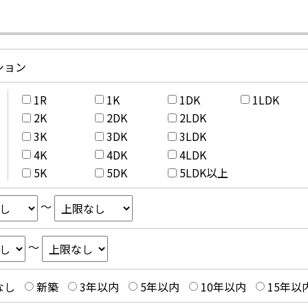
ション
1R
1K
1DK
1LDK
2K
2DK
2LDK
3K
3DK
3LDK
4K
4DK
4LDK
5K
5DK
5LDK以上
～
～
なし
新築
3年以内
5年以内
10年以内
15年以