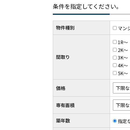
条件を指定してください。
物件種別
マン
1R～
2K～
間取り
3K～
4K～
5K～
価格
専有面積
築年数
指定